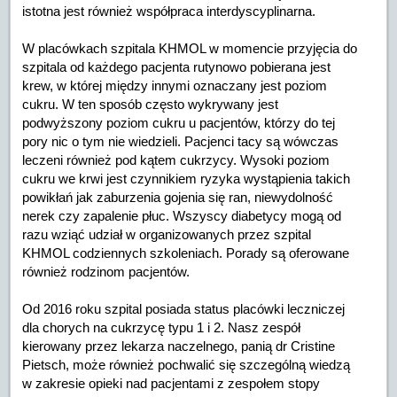
istotna jest również współpraca interdyscyplinarna.
W placówkach szpitala KHMOL w momencie przyjęcia do
szpitala od każdego pacjenta rutynowo pobierana jest
krew, w której między innymi oznaczany jest poziom
cukru. W ten sposób często wykrywany jest
podwyższony poziom cukru u pacjentów, którzy do tej
pory nic o tym nie wiedzieli. Pacjenci tacy są wówczas
leczeni również pod kątem cukrzycy. Wysoki poziom
cukru we krwi jest czynnikiem ryzyka wystąpienia takich
powikłań jak zaburzenia gojenia się ran, niewydolność
nerek czy zapalenie płuc. Wszyscy diabetycy mogą od
razu wziąć udział w organizowanych przez szpital
KHMOL codziennych szkoleniach. Porady są oferowane
również rodzinom pacjentów.
Od 2016 roku szpital posiada status placówki leczniczej
dla chorych na cukrzycę typu 1 i 2. Nasz zespół
kierowany przez lekarza naczelnego, panią dr Cristine
Pietsch, może również pochwalić się szczególną wiedzą
w zakresie opieki nad pacjentami z zespołem stopy