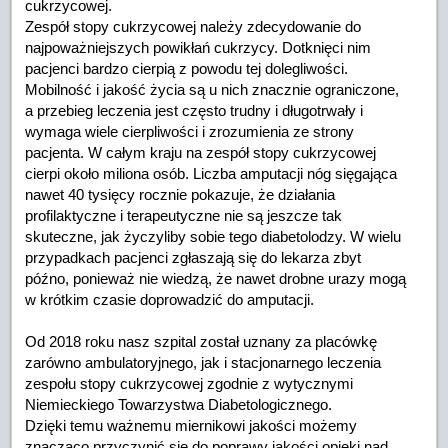
cukrzycowej.
Zespół stopy cukrzycowej należy zdecydowanie do
najpoważniejszych powikłań cukrzycy. Dotknięci nim
pacjenci bardzo cierpią z powodu tej dolegliwości.
Mobilność i jakość życia są u nich znacznie ograniczone,
a przebieg leczenia jest często trudny i długotrwały i
wymaga wiele cierpliwości i zrozumienia ze strony
pacjenta. W całym kraju na zespół stopy cukrzycowej
cierpi około miliona osób. Liczba amputacji nóg sięgająca
nawet 40 tysięcy rocznie pokazuje, że działania
profilaktyczne i terapeutyczne nie są jeszcze tak
skuteczne, jak życzyliby sobie tego diabetolodzy. W wielu
przypadkach pacjenci zgłaszają się do lekarza zbyt
późno, ponieważ nie wiedzą, że nawet drobne urazy mogą
w krótkim czasie doprowadzić do amputacji.
Od 2018 roku nasz szpital został uznany za placówkę
zarówno ambulatoryjnego, jak i stacjonarnego leczenia
zespołu stopy cukrzycowej zgodnie z wytycznymi
Niemieckiego Towarzystwa Diabetologicznego.
Dzięki temu ważnemu miernikowi jakości możemy
znacząco przyczynić się do poprawy jakości opieki nad